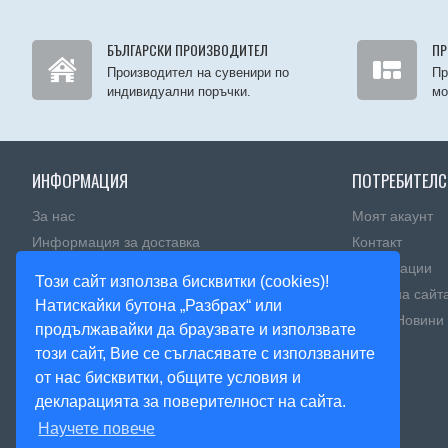
БЪЛГАРСКИ ПРОИЗВОДИТЕЛ
ПР
Производител на сувенири по
Пр
индивидуални поръчки.
мо
ИНФОРМАЦИЯ
ПОТРЕБИТЕЛС
За нас
Моят акаунт
Информация за доставка
Контакт
Политика за поверителност
Рекламации
Този сайт използва бисквитки (cookies)!
Правила и условия
Карта на сайт
Натискайки бутона „Разбрах“ или
Πoлитика зa изпoлзвaнe нa бисквитĸи
Блог - Новини
продължавайки да браузвате и използвате
този сайт, Вие се съгласявате с използваните
от нас бисквитки, общите условия и
декларацията за поверителност на сайта.
Научете повече