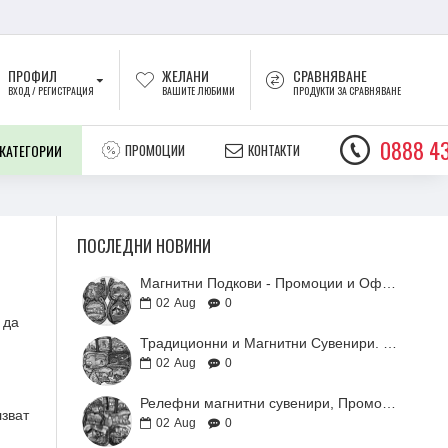
ПРОФИЛ
ЖЕЛАНИ
СРАВНЯВАНЕ
ВХОД / РЕГИСТРАЦИЯ
ВАШИТЕ ЛЮБИМИ
ПРОДУКТИ ЗА СРАВНЯВАНЕ
0888 43
 КАТЕГОРИИ
ПРОМОЦИИ
КОНТАКТИ
ПОСЛЕДНИ НОВИНИ
Магнитни Подкови - Промоции и Оферти
02
Aug
0
 да
Традиционни и Магнитни Сувенири. Оферти и Промоции
02
Aug
0
Релефни магнитни сувенири, Промоции
лзват
02
Aug
0