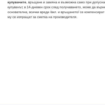
купувачите
, връщане и замяна е възможна само при допусна
купувачът, в 14-дневен срок след получаването, може да върн
основателна, всички вреди /вкл. и връщането/ се компенсират
му се изпращат за сметка на производителя.