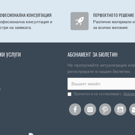
ОФЕСИОНАЛНА КОНСУЛТАЦИЯ
ПЕРФЕКТНОТО РЕШЕНИЕ
офесионална консултация и
Различни материали и
стри на заявката.
за всички желания.
КИ УСЛУГИ
АБОНАМЕНТ ЗА БЮЛЕТИН
Не пропускайте актуализации или
регистрирате в нашия бюлетин.
а
Прочетох и се съгласявам с
Деклар