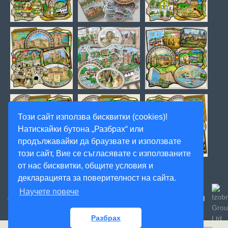
Този сайт използва бисквитки (cookies)!
Натискайки бутона „Разбрах“ или
продължавайки да браузвате и използвате
този сайт, Вие се съгласявате с използваните
от нас бисквитки, общите условия и
декларацията за поверителност на сайта.
Научете повече
Created
© 2020, Magnitnisuveniri.bg, Артекс Студио, Всички
права запазени! -
by:
Разбрах