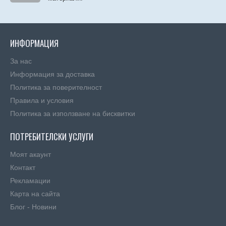
ИНФОРМАЦИЯ
За нас
Информация за доставка
Политика за поверителност
Правила и условия
Πoлитика зa изпoлзвaнe нa бисквитĸи
ПОТРЕБИТЕЛСКИ УСЛУГИ
Моят акаунт
Контакт
Рекламации
Карта на сайта
Блог - Новини