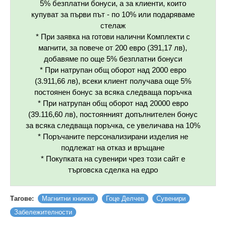
5% безплатни бонуси, а за клиенти, които
купуват за първи път - по 10% или подаряваме
стелаж
* При заявка на готови налични Комплекти с
магнити, за повече от 200 евро (391,17 лв),
добавяме по още 5% безплатни бонуси
* При натрупан общ оборот над 2000 евро
(3.911,66 лв), всеки клиент получава още 5%
постоянен бонус за всяка следваща поръчка
* При натрупан общ оборот над 20000 евро
(39.116,60 лв), постоянният допълнителен бонус
за всяка следваща поръчка, се увеличава на 10%
* Поръчаните персонализирани изделия не
подлежат на отказ и връщане
* Покупката на сувенири чрез този сайт е
търговска сделка на едро
Тагове:
Магнитни книжки
Гоце Делчев
Сувенири
Забележителности