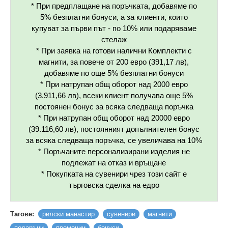
* При предплащане на поръчката, добавяме по
5% безплатни бонуси, а за клиенти, които
купуват за първи път - по 10% или подаряваме
стелаж
* При заявка на готови налични Комплекти с
магнити, за повече от 200 евро (391,17 лв),
добавяме по още 5% безплатни бонуси
* При натрупан общ оборот над 2000 евро
(3.911,66 лв), всеки клиент получава още 5%
постоянен бонус за всяка следваща поръчка
* При натрупан общ оборот над 20000 евро
(39.116,60 лв), постоянният допълнителен бонус
за всяка следваща поръчка, се увеличава на 10%
* Поръчаните персонализирани изделия не
подлежат на отказ и връщане
* Покупката на сувенири чрез този сайт е
търговска сделка на едро
Тагове:
рилски манастир
сувенири
магнити
подаръци
промоции
бонуси