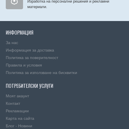
Изработка на персонални решения и рекламни
материали.
ИНФОРМАЦИЯ
За нас
Информация за доставка
Политика за поверителност
Правила и условия
Πoлитика зa изпoлзвaнe нa бисквитĸи
ПОТРЕБИТЕЛСКИ УСЛУГИ
Моят акаунт
Контакт
Рекламации
Карта на сайта
Блог - Новини