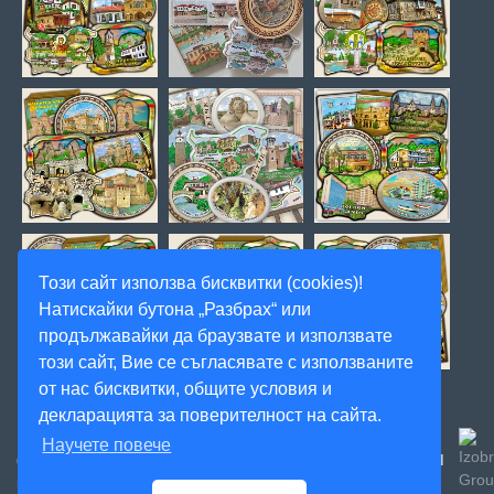
Този сайт използва бисквитки (cookies)!
Натискайки бутона „Разбрах“ или
продължавайки да браузвате и използвате
този сайт, Вие се съгласявате с използваните
от нас бисквитки, общите условия и
декларацията за поверителност на сайта.
Научете повече
Created
© 2020, Magnitnisuveniri.bg, Артекс Студио, Всички
права запазени! -
by: