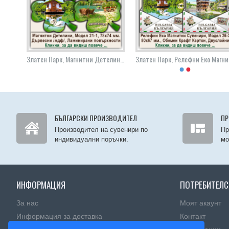
Златен Парк, Дървени Сувенири с Фолклорни Дизайни, Група 05
Златен Парк, Магнитни Детелини, Модел 21-1
Злат
БЪЛГАРСКИ ПРОИЗВОДИТЕЛ
ПР
Производител на сувенири по
Пр
индивидуални поръчки.
мо
ИНФОРМАЦИЯ
ПОТРЕБИТЕЛС
За нас
Моят акаунт
Информация за доставка
Контакт