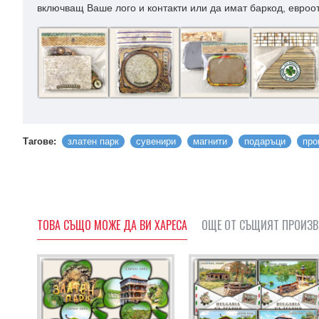
включващ Ваше лого и контакти или да имат баркод, евроот
Тагове:
златен парк
сувенири
магнити
подаръци
про
ТОВА СЪЩО МОЖЕ ДА ВИ ХАРЕСА
ОЩЕ ОТ СЪЩИЯТ ПРОИЗ