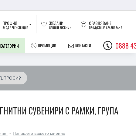
ПРОФИЛ
ЖЕЛАНИ
СРАВНЯВАНЕ
ВХОД / РЕГИСТРАЦИЯ
ВАШИТЕ ЛЮБИМИ
ПРОДУКТИ ЗА СРАВНЯВАНЕ
0888 43
 КАТЕГОРИИ
ПРОМОЦИИ
КОНТАКТИ
ВЪПРОСИ?
АГНИТНИ СУВЕНИРИ С РАМКИ, ГРУПА
ния.
-
Напишете вашето мнение