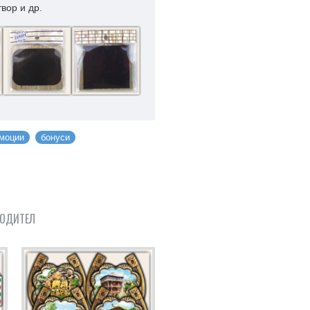
вор и др.
моции
бонуси
ВОДИТЕЛ