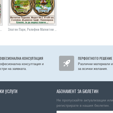
ен Парк, Релефни Еко Магнитни Сувенири, Модел 26-3
Златен Парк, Релефни Магнитни Подкови, Модел 06-2
ОФЕСИОНАЛНА КОНСУЛТАЦИЯ
ПЕРФЕКТНОТО РЕШЕНИЕ
офесионална консултация и
Различни материали и
стри на заявката.
за всички желания.
КИ УСЛУГИ
АБОНАМЕНТ ЗА БЮЛЕТИН
Не пропускайте актуализации или
регистрирате в нашия бюлетин.