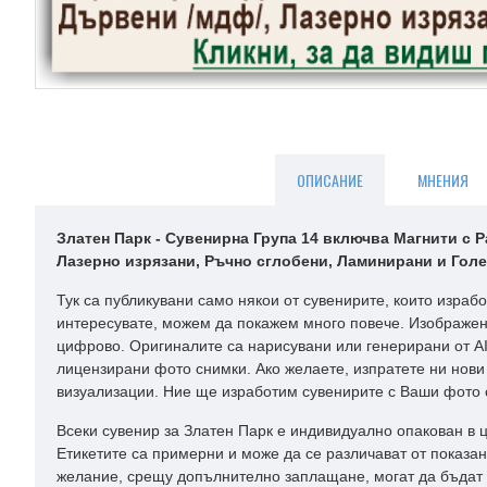
ОПИСАНИЕ
МНЕНИЯ
Златен Парк - Сувенирна Група 14 включва Магнити с Р
Лазерно изрязани, Ръчно сглобени, Ламинирани и Голе
Тук са публикувани само някои от сувенирите, които израбо
интересувате, можем да покажем много повече. Изображен
цифрово. Оригиналите са нарисувани или генерирани от AI
лицензирани фото снимки. Ако желаете, изпратете ни нови
визуализации. Ние ще изработим сувенирите с Ваши фото 
Всеки сувенир за Златен Парк е индивидуално опакован в 
Етикетите са примерни и може да се различават от показа
желание, срещу допълнително заплащане, могат да бъдат 