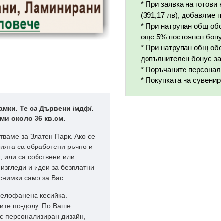
* При заявка на готови
(391,17 лв), добавяме
* При натрупан общ обо
още 5% постоянен бону
* При натрупан общ обо
допълнителен бонус за
* Поръчаните персонал
* Покупката на сувенир
амки. Те са Дървени /мдф/,
ми около 36 кв.см.
тваме за Златен Парк. Ако се
ията са обработени ръчно и
, или са собствени или
 изгледи и идеи за безплатни
снимки само за Вас.
целофанена кесийка.
ните по-долу. По Ваше
с персонализиран дизайн,