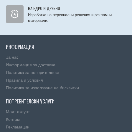
НА ЕДРО И ДРЕБНО
Изработка на персонални решения и рекламни
материали.
ИНФОРМАЦИЯ
За нас
Информация за доставка
Политика за поверителност
Правила и условия
Πoлитика зa изпoлзвaнe нa бисквитĸи
ПОТРЕБИТЕЛСКИ УСЛУГИ
Моят акаунт
Контакт
Рекламации