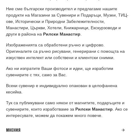
Ние сме български производител и предлагаме нашите
продукти на Магазини за Сувенири и Подаръци, Музеи, ТИЦ-
ове, Исторически и Природни Забележителности,
Манастири, Църкви, Хотели, Книжарници, Екскурзоводи и
други в района на
Рилски Манастир
.
Изображенията са обработени ръчно и цифрово.
Оригиналите са ръчно рисувани, генерирани с помощта на
изкуствен интелект или собствени и клиентски снимки.
Ако ни изпратите Ваши фотоси и идеи, ще изработим
сувенирите с тях, само за Вас.
Всеки сувенир е индивидуално опакован в целофанена
кесийка.
Тук са публикувани само някои от магнитите, подаръците и
сувенирите, които изработваме за
Рилски Манастир
. Ако се
интересувате, можем да покажем много повече.
МНЕНИЯ