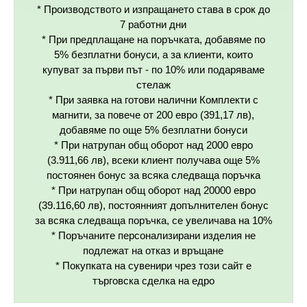
* Производството и изпращането става в срок до
7 работни дни
* При предплащане на поръчката, добавяме по
5% безплатни бонуси, а за клиенти, които
купуват за първи път - по 10% или подаряваме
стелаж
* При заявка на готови налични Комплекти с
магнити, за повече от 200 евро (391,17 лв),
добавяме по още 5% безплатни бонуси
* При натрупан общ оборот над 2000 евро
(3.911,66 лв), всеки клиент получава още 5%
постоянен бонус за всяка следваща поръчка
* При натрупан общ оборот над 20000 евро
(39.116,60 лв), постоянният допълнителен бонус
за всяка следваща поръчка, се увеличава на 10%
* Поръчаните персонализирани изделия не
подлежат на отказ и връщане
* Покупката на сувенири чрез този сайт е
търговска сделка на едро