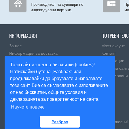
Производител на сувенири по
Пр
индивидуални поръчки.
мо
ИНФОРМАЦИЯ
ПОТРЕБИТЕЛС
За нас
Моят акаунт
Информация за доставка
Контакт
Политика за поверителност
Рекламации
Този сайт използва бисквитки (cookies)!
Правила и условия
Карта на сайт
Натискайки бутона „Разбрах“ или
Πoлитика зa изпoлзвaнe нa бисквитĸи
Блог - Новини
продължавайки да браузвате и използвате
този сайт, Вие се съгласявате с използваните
от нас бисквитки, общите условия и
декларацията за поверителност на сайта.
Научете повече
Разбрах
© 2020, Magnitnisuveniri.bg, Артекс Студио, Всички права запазени!