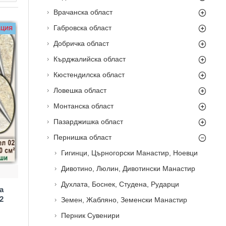
Врачанска област
Габровска област
АЦИЯ
Добричка област
Кърджалийска област
Кюстендилска област
Ловешка област
Монтанска област
Пазарджишка област
Пернишка област
Гигинци, Църногорски Манастир, Ноевци
Дивотино, Люлин, Дивотински Манастир
Духлата, Боснек, Студена, Рударци
а
2
Земен, Жабляно, Земенски Манастир
Перник Сувенири