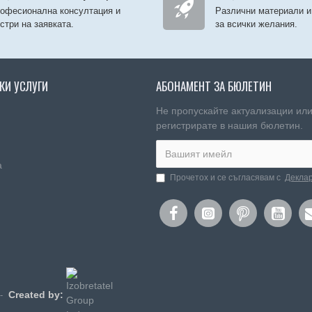
офесионална консултация и
Различни материали и
стри на заявката.
за всички желания.
КИ УСЛУГИ
АБОНАМЕНТ ЗА БЮЛЕТИН
Не пропускайте актуализации или
регистрирате в нашия бюлетин.
а
Прочетох и се съгласявам с
Деклар
Created by:
 -