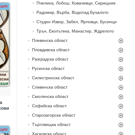
Пчелина, Лобош, Ковачевци, Сирищник
АЦИЯ
Радомир, Върба, Водопад Бучалото
Студен Извор, Забел, Ярловци, Бусинци
Трън, Екопътека, Манастир, Ждрелото
Плевенска област
Пловдивска област
Разградска област
Русенска област
Силистренска област
Сливенска област
Смолянска област
а
Софийска област
кови
Старозагорска област
Търговищка област
АЦИЯ
Хасковска област