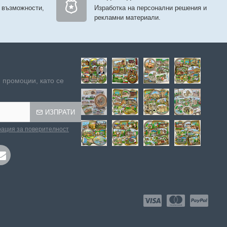
 възможности,
Изработка на персонални решения и
рекламни материали.
 промоции, като се
ИЗПРАТИ
ация за поверителност