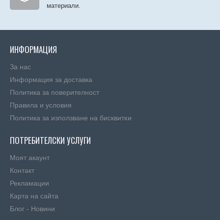
материали.
ИНФОРМАЦИЯ
За нас
Информация за доставка
Политика за поверителност
Правила и условия
Πoлитика зa изпoлзвaнe нa бисквитĸи
ПОТРЕБИТЕЛСКИ УСЛУГИ
Моят акаунт
Контакт
Рекламации
Карта на сайта
Блог - Новини