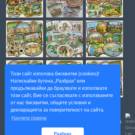
Този сайт използва бисквитки (cookies)!
Натискайки бутона „Разбрах“ или
продължавайки да браузвате и използвате
този сайт, Вие се съгласявате с използваните
от нас бисквитки, общите условия и
декларацията за поверителност на сайта.
Научете повече
Created
© 2020, Magnitnisuveniri.bg, Артекс Студио, Всички
ФИЛТЪР
права запазени! -
by:
Разбрах