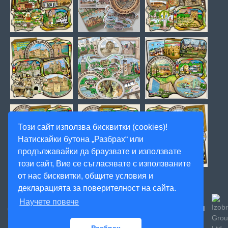
Този сайт използва бисквитки (cookies)!
Натискайки бутона „Разбрах“ или
продължавайки да браузвате и използвате
този сайт, Вие се съгласявате с използваните
от нас бисквитки, общите условия и
декларацията за поверителност на сайта.
Научете повече
Created
© 2020, Magnitnisuveniri.bg, Артекс Студио, Всички
ФИЛТЪР
права запазени! -
by: