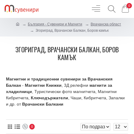
0
България - Сувенири и Магнити
Врачанска област
Згориград, Врачански Балкан, Боров камък
ЗГОРИГРАД, ВРАЧАНСКИ БАЛКАН, БОРОВ
КАМЪК
Магнитни и традиционни сувенири за Врачанския
Балкан
-
Магнитни Книжки
, 3Д релефни
магнити за
хладилници
, Туристически фото магнитчета, Магнитни
Кибритчета,
Ключодържатели
, Чаши, Кибритчета, Запалки
и др. от
Врачански Балкани
0