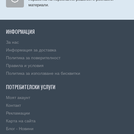
материали.
ИНФОРМАЦИЯ
За нас
Информация за доставка
Политика за поверителност
Правила и условия
Πoлитика зa изпoлзвaнe нa бисквитĸи
ПОТРЕБИТЕЛСКИ УСЛУГИ
Моят акаунт
Контакт
Рекламации
Карта на сайта
Блог - Новини