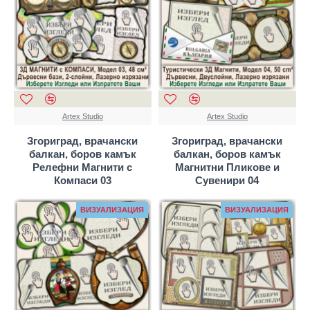
Artex Studio
Artex Studio
Згориград, врачански
Згориград, врачански
балкан, боров камък
балкан, боров камък
Релефни Магнити с
Магнитни Пликове и
Компаси 03
Сувенири 04
ВИЗУАЛИЗАЦИЯ
ВИЗУАЛИЗАЦИЯ