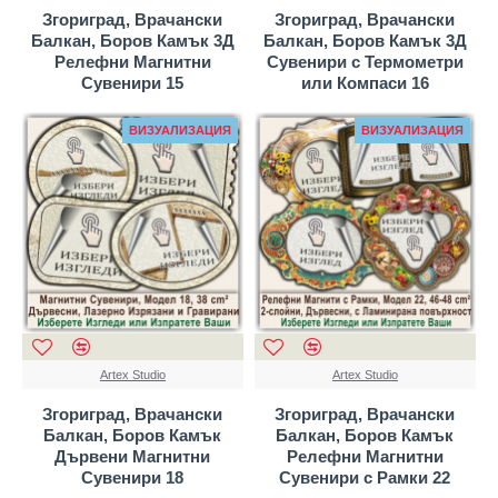
Згориград, Врачански
Згориград, Врачански
Балкан, Боров Камък 3Д
Балкан, Боров Камък 3Д
Релефни Магнитни
Сувенири с Термометри
Сувенири 15
или Компаси 16
ВИЗУАЛИЗАЦИЯ
ВИЗУАЛИЗАЦИЯ
Artex Studio
Artex Studio
Згориград, Врачански
Згориград, Врачански
Балкан, Боров Камък
Балкан, Боров Камък
Дървени Магнитни
Релефни Магнитни
Сувенири 18
Сувенири с Рамки 22