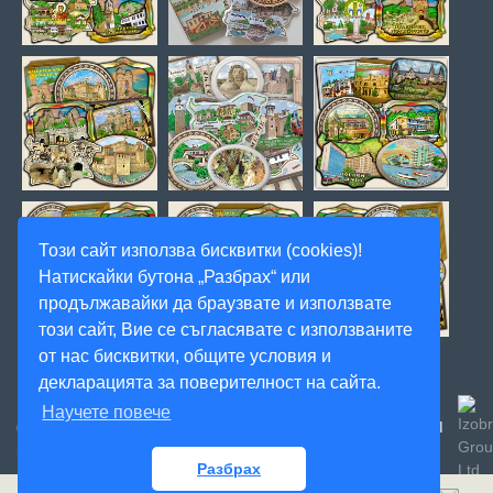
Този сайт използва бисквитки (cookies)!
Натискайки бутона „Разбрах“ или
продължавайки да браузвате и използвате
този сайт, Вие се съгласявате с използваните
от нас бисквитки, общите условия и
декларацията за поверителност на сайта.
Научете повече
Created
© 2020, Magnitnisuveniri.bg, Артекс Студио, Всички
ФИЛТЪР
права запазени! -
by:
Разбрах
0
0