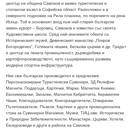
център на община Самоков и важен туристически и
стопански възел в Софийска област. Разположен е в
северното подножие на Рила планина, по поречието на река
Искър. Той е основният вход към най-стария български
зимен курорт – Боровец. Самоков е известен със своята
Художествена школа. Сред най-значимите обекти са
Историческият музей, Девическият манастир „Покров
Богородичен“, Голямата чешма, Бельова църква и др. Градът
е център на леката промишленост, дърводобива и
картофопроизводството, като същевременно развива
модерна спортна инфраструктура.
Ние сме български производител и предлагаме
Персонализирани Туристически Сувенири, 3Д Релефни
Магнити, Подаръци, Картички, Марки, Магнитни Книжки,
Екохимикалки, Запалки, Магнитни Кибритчета, Керамични
Чаши, Ключодържатели, Книгоразделители, Отварачки,
Пътепоказатели, Пъзели, Картини и друга промоционална
стока за Сувенирни Магазини, Музеи, ТИЦ-ове, Исторически
и Природни Забележителности, Манастири, Църкви, Хотели,
Екскурзоводи и други в района на Самоков.