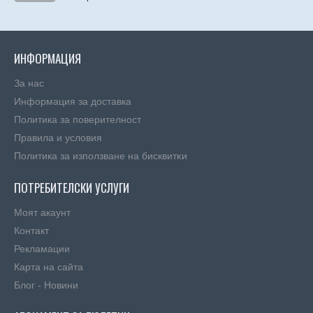
ИНФОРМАЦИЯ
За нас
Информация за доставка
Политика за поверителност
Правила и условия
Πoлитика зa изпoлзвaнe нa бисквитĸи
ПОТРЕБИТЕЛСКИ УСЛУГИ
Моят акаунт
Контакт
Рекламации
Карта на сайта
Блог - Новини