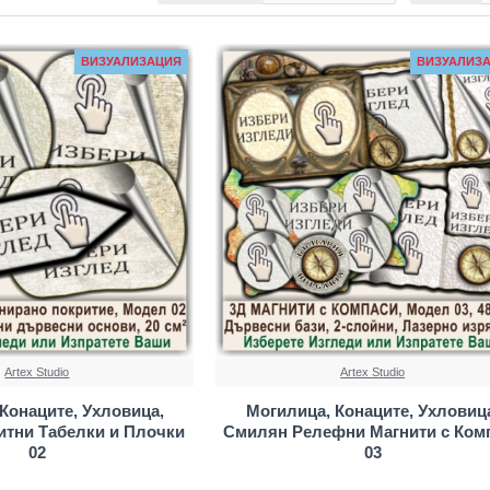
ВИЗУАЛИЗАЦИЯ
ВИЗУАЛИЗ
Artex Studio
Artex Studio
Конаците, Ухловица,
Могилица, Конаците, Ухловиц
итни Табелки и Плочки
Смилян Релефни Магнити с Ком
02
03