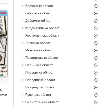
Врачанска област
Габровска област
АЦИЯ
Добричка област
Кърджалийска област
Кюстендилска област
Ловешка област
Монтанска област
Пазарджишка област
Пернишка област
Плевенска област
Пловдивска област
Разградска област
а,
паси
Русенска област
Силистренска област