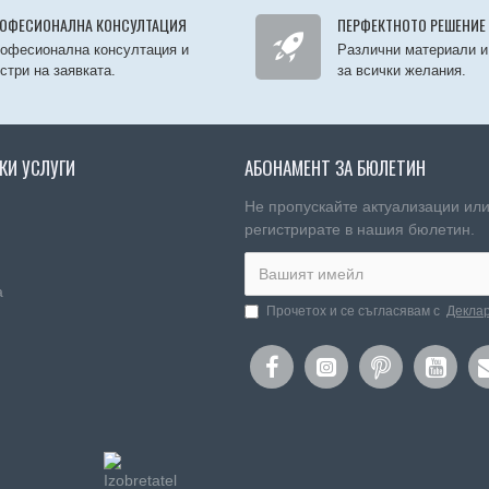
ОФЕСИОНАЛНА КОНСУЛТАЦИЯ
ПЕРФЕКТНОТО РЕШЕНИЕ
офесионална консултация и
Различни материали и
стри на заявката.
за всички желания.
КИ УСЛУГИ
АБОНАМЕНТ ЗА БЮЛЕТИН
Не пропускайте актуализации или
регистрирате в нашия бюлетин.
а
Прочетох и се съгласявам с
Деклар