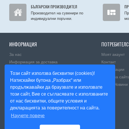
БЪЛГАРСКИ ПРОИЗВОДИТЕЛ
ПР
Производител на сувенири по
Пр
индивидуални поръчки.
мо
ИНФОРМАЦИЯ
ПОТРЕБИТЕЛС
За нас
Моят акаунт
Информация за доставка
Контакт
Политика за поверителност
Рекламации
Този сайт използва бисквитки (cookies)!
Правила и условия
Карта на сайт
Натискайки бутона „Разбрах“ или
Πoлитика зa изпoлзвaнe нa бисквитĸи
Блог - Новини
продължавайки да браузвате и използвате
този сайт, Вие се съгласявате с използваните
от нас бисквитки, общите условия и
декларацията за поверителност на сайта.
Научете повече