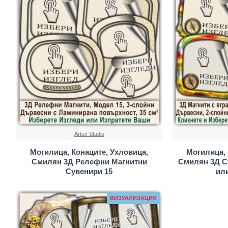
Artex Studio
Могилица, Конаците, Ухловица,
Могилица, 
Смилян 3Д Релефни Магнитни
Смилян 3Д С
Сувенири 15
ил
ВИЗУАЛИЗАЦИЯ