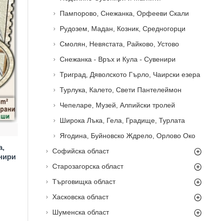
Пампорово, Снежанка, Орфееви Скали
Рудозем, Мадан, Козник, Средногорци
Смолян, Невястата, Райково, Устово
Снежанка - Връх и Кула - Сувенири
Триград, Дяволското Гърло, Чаирски езера
Турлука, Калето, Свети Пантелеймон
Чепеларе, Музей, Алпийски тролей
Широка Лъка, Гела, Градище, Турлата
Ягодина, Буйновско Ждрело, Орлово Око
а,
Софийска област
нири
Старозагорска област
Търговищка област
Хасковска област
Шуменска област