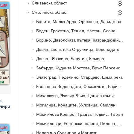
Сливенска област
АЦИЯ
Смолянска област
Баните, Малка Арда, Оряховец, Давидково
Беден, Грохотно, Тешел, Настан, Слона
Борино, Дяволската пътека, Катранджийница
Девин, Екопътека Струилица, Водопадите
Доспат, Язовира, Барутин, Кемера
Забърдо, Чудните Мостове, Връх Персенк
Златоград, Неделино, Старцево, Ерма река
Каньон на Водопадите, Сосковчето, Евридика
Михалково, Язовир Въча, Цанков камък
а,
Могилица, Конаците, Ухловица, Смилян
нири
Момчилова Крепост, Градът, Подвис, Търън
Момчиловци, Роженски поляни, Пилона, НАО
АЦИЯ
Неделино Сувенири и Магнити