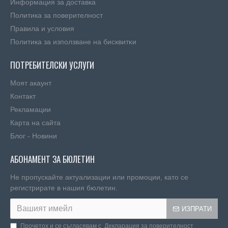
Информация за доставка
Политика за поверителност
Правила и условия
Πoлитика зa изпoлзвaнe нa бисквитĸи
ПОТРЕБИТЕЛСКИ УСЛУГИ
Моят акаунт
Контакт
Рекламации
Карта на сайта
Блог - Новини
АБОНАМЕНТ ЗА БЮЛЕТИН
Не пропускайте актуализации или промоции, като се
регистрирате в нашия бюлетин.
ИЗПРАТИ
Прочетох и се съгласявам с
Декларация за поверителност