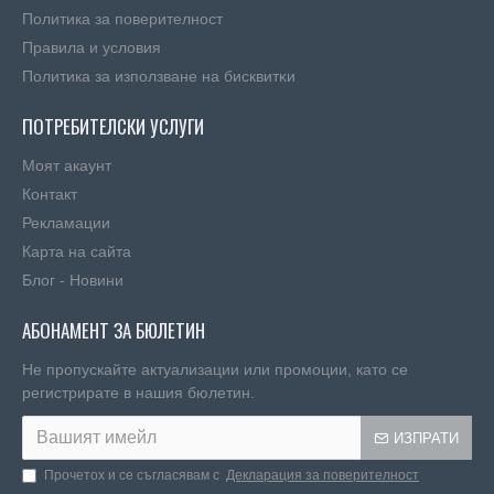
Политика за поверителност
Правила и условия
Πoлитика зa изпoлзвaнe нa бисквитĸи
ПОТРЕБИТЕЛСКИ УСЛУГИ
Моят акаунт
Контакт
Рекламации
Карта на сайта
Блог - Новини
АБОНАМЕНТ ЗА БЮЛЕТИН
Не пропускайте актуализации или промоции, като се
регистрирате в нашия бюлетин.
ИЗПРАТИ
Прочетох и се съгласявам с
Декларация за поверителност