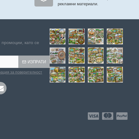
рекламни материали.
 промоции, като се
ИЗПРАТИ
ация за поверителност