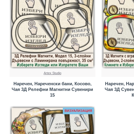
Artex Studio
Наречен, Нареченски бани, Косово,
Наречен, Нар
Чая 3Д Релефни Магнитни Сувенири
Чая 3Д Суве
15
ВИЗУАЛИЗАЦИЯ