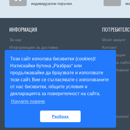
индивидуални поръчки.
мо
ИНФОРМАЦИЯ
ПОТРЕБИТЕЛС
За нас
Моят акаунт
Информация за доставка
Контакт
Политика за поверителност
Рекламации
Този сайт използва бисквитки (cookies)!
Правила и условия
Карта на сайт
Натискайки бутона „Разбрах“ или
Πoлитика зa изпoлзвaнe нa бисквитĸи
Блог - Новини
продължавайки да браузвате и използвате
този сайт, Вие се съгласявате с използваните
от нас бисквитки, общите условия и
декларацията за поверителност на сайта.
Научете повече
Разбрах
© 2020, Magnitnisuveniri.bg, Артекс Студио, Всички права запазени!