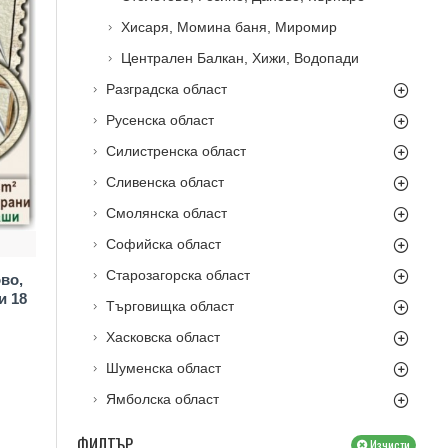
Хисаря, Момина баня, Миромир
Централен Балкан, Хижи, Водопади
Разградска област
Русенска област
Силистренска област
Сливенска област
Смолянска област
Софийска област
Старозагорска област
во,
и 18
Търговищка област
Хасковска област
Шуменска област
Ямболска област
ФИЛТЪР
Изчисти