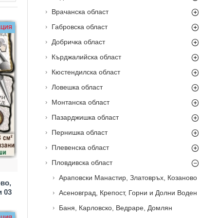
Врачанска област
Габровска област
АЦИЯ
Добричка област
Кърджалийска област
Кюстендилска област
Ловешка област
Монтанска област
Пазарджишка област
Пернишка област
Плевенска област
Пловдивска област
Араповски Манастир, Златовръх, Козаново
во,
 03
Асеновград, Крепост, Горни и Долни Воден
Баня, Карловско, Ведраре, Домлян
АЦИЯ