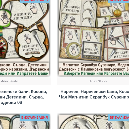
Artex Studio
Artex Studio
еченски бани, Косово,
Наречен, Нареченски бани, Косо
ни Детелини, Сърца,
Чая Магнитни Скрапбук Сувенир
одкови 06
ВИЗУАЛИЗАЦИЯ
ВИЗУАЛИЗ