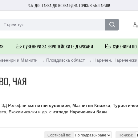
ДОСТАВКА ДО ВСЯКА ЕДНА ТОЧКА В БЪЛГАРИЯ!
ИЯ
СУВЕНИРИ ЗА ЕВРОПЕЙСКИТЕ ДЪРЖАВИ
СУВЕНИРИ ПО
увенири и Магнити
Пловдивска област
Наречен, Нареченски 
ВО, ЧАЯ
- 3Д Релефни
магнитни сувенири
,
Магнитни Книжки
,
Туристичес
та, Екохимикалки и др. с изгледи
Нареченски бани
Сортирай по:
Покажи: