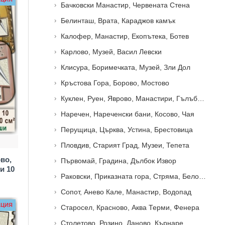
Бачковски Манастир, Червената Стена
Белинташ, Врата, Караджов камък
Калофер, Манастир, Екопътека, Ботев
Карлово, Музей, Васил Левски
Клисура, Боримечката, Музей, Зли Дол
Кръстова Гора, Борово, Мостово
Куклен, Руен, Яврово, Манастири, Гълъбово
Наречен, Нареченски бани, Косово, Чая
Перущица, Църква, Устина, Брестовица
Пловдив, Старият Град, Музеи, Тепета
во,
Първомай, Градина, Дълбок Извор
и 10
Раковски, Приказната гора, Стряма, Белозем
Сопот, Анево Кале, Манастир, Водопад
АЦИЯ
Старосел, Красново, Аква Терми, Фенера
Столетово, Розино, Даново, Кърнаре