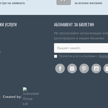
стри на заявката.
за всички желания.
КИ УСЛУГИ
АБОНАМЕНТ ЗА БЮЛЕТИН
Не пропускайте актуализации или
регистрирате в нашия бюлетин.
а
Прочетох и се съгласявам с
Деклар
Created by:
 -